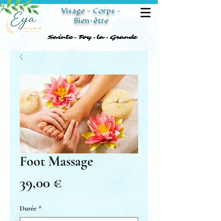
Visage - Corps -
Bien-être
Sainte-Foy-la-Grande
Sainte-Foy-la-Grande
Foot Massage
Prix
39,00 €
Durée
*